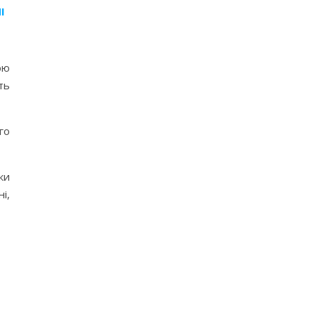
І
ою
ть
го
ки
і,