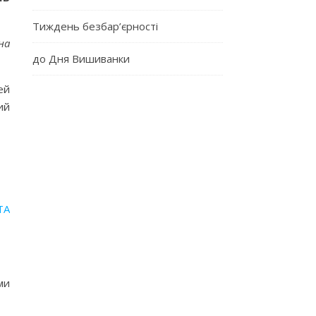
Тиждень безбар’єрності
на
до Дня Вишиванки
ей
ий
ТА
ми