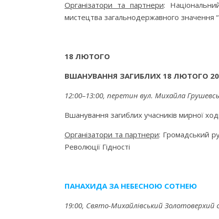
Організатори та партнери
: Національни
мистецтва загальнодержавного значення “
18 ЛЮТОГО
ВШАНУВАННЯ ЗАГИБЛИХ 18 ЛЮТОГО 201
12:00–13:00, перетин вул. Михайла Грушевсько
Вшанування загиблих учасників мирної ход
Організатори та партнери
: Громадський р
Революції Гідності
ПАНАХИДА ЗА НЕБЕСНОЮ СОТНЕЮ
19:00, Свято-Михайлівський Золотоверхий 