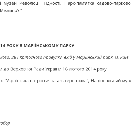
й музей Революції Гідності, Парк-пам’ятка садово-парково
Межигір’я”
4 РОКУ В МАРІЇНСЬКОМУ ПАРКУ
го, 28 і Кріпосного провулку, вхід у Маріїнський парк, м. Київ
и до Верховної Ради України 18 лютого 2014 року.
ух “Українська патріотична альтернатива“, Національний муз
собор