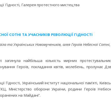
ії Гідності, Галерея протестного мистецтва
НОЇ СОТНІ ТА УЧАСНИКІВ РЕВОЛЮЦІЇ ГІДНОСТІ
ла та Українських Новомучеників, алея Героїв Небесної Сотні, 
і загинула найбільша кількість мирних протестувальникі
ування Героїв, покладання квітів, молебень, пролунає Дзв
ї Гідності, Український інститут національної пам’яті, Київсь
ГКЦ, Міністерство оборони України, родини Героїв Небесн
поранених на Майдані”.