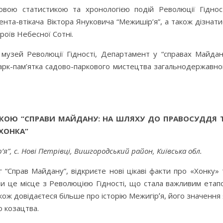
вою статистикою та хронологією подій Революції Гідност
нта-втікача Віктора Януковича “Межишір’я”, а також дізнати
ероїв Небесної Сотні.
 музей Революції Гідності, Департамент у “справах Майдан
арк-пам’ятка садово-паркового мистецтва загальнодержавно
КОЮ “СПРАВИ МАЙДАНУ: НА ШЛЯХУ ДО ПРАВОСУДДЯ 
“ХОНКА”
’я”, с. Нові Петрівці, Вишгородський район, Київська обл.
іг “Справ Майдану”, відкриєте нові цікаві факти про «Хонку» 
али це місце з Революцією Гідності, що стала важливим етап
кож довідаєтеся більше про історію Межигірʼя, його значення 
 козацтва.