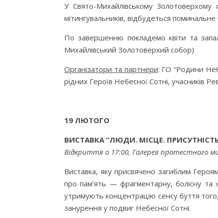
У Свято-Михайлівському Золотоверхому с
мітингувальників, відбудеться поминальне 
По завершенню покладемо квіти та запали
Михайлівський Золотоверхий собор)
Організатори та партнери
: ГО “Родини Неб
рідних Героїв Небесної Сотні, учасників Рев
19 ЛЮТОГО
ВИСТАВКА “ЛЮДИ. МІСЦЕ. ПРИСУТНІСТЬ
Відкриття о 17:00, Галерея протестного мис
Виставка, яку присвячено загиблим Героям
про пам’ять — фрагментарну, болісну та 
утримують концентрацію сенсу буття того
занурення у подвиг Небесної Сотні.