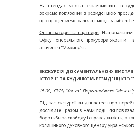
На стендах можна ознайомитись із судо
зокрема пов’язаних з резиденцією президе
про процес меморіалізації місць загибелі Г
Організатори та партнери
: Національний
Офісу Генерального прокурора України, П
значення “Межигір’я”.
ЕКСКУРСІЯ ДОКУМЕНТАЛЬНОЮ ВИСТАВ
ІСТОРІЇ” ТА БУДИНКОМ-РЕЗИДЕНЦІЄЮ 
15:00
, СКРЦ “Хонка”. Парк-пам’ятка “Межигір
Під час екскурсії ви дізнаєтеся про переб
дослідите разом з нами події, які пов’яз
боротьби за свободу і справедливість, а та
колишнього духовного центру українського