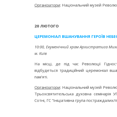
Організатори
: Національний музей Революц
20 ЛЮТОГО
ЦЕРЕМОНІАЛ ВШАНУВАННЯ ГЕРОЇВ НЕБЕС
10:00, Екуменічний храм Архистратига Михаї
м. Київ
На місці, де під час Революції Гідност
відбудеться традиційний церемоніал вшан
пам’яті.
Організатори
: Національний музей Революці
Трьохсвятительська духовна семінарія У
Сотні, ГС “Ініціативна група постраждалих/