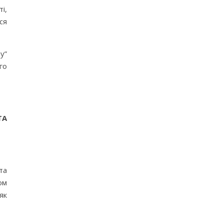
і,
ся
у”
го
ТА
та
ом
як