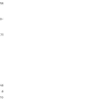
ля
о-
ті
на
 а
го