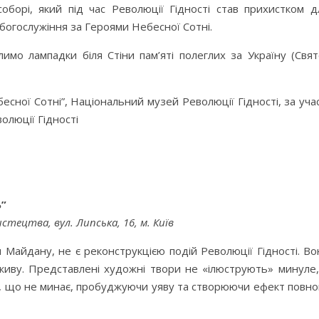
оборі, який під час Революції Гідності став прихистком д
богослужіння за Героями Небесної Сотні.
мо лампадки біля Стіни пам’яті полеглих за Україну (Свят
есної Сотні”, Національний музей Революції Гідності, за учас
олюції Гідності
”
тецтва, вул. Липська, 16, м. Київ
 Майдану, не є реконструкцією подій Революції Гідності. Во
живу. Представлені художні твори не «ілюструють» минуле,
, що не минає, пробуджуючи уяву та створюючи ефект повно