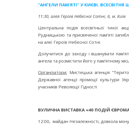
“АНГЕЛИ ПАМ’ЯТІ” У КИЄВІ. ВСЕСВІТНЯ
11:30, алея Героїв Небесної Сотні, 6, м. Київ
Центральна подія всесвітньої тихої акц
Рудницькою та присвяченої пам’яті загибли
на алеї Героїв Небесної Сотні.
Долучитися до заходу і вшанувати пам’я
ангела та розмістити його у пам’ятному місці
Організатори:
Мистецька агенція “Територ
Державної агенції промоції культури Укр
учасників Революції Гідності
ВУЛИЧНА ВИСТАВКА «40 ПОДІЙ ЄВРОМ
12:00, майдан Незалежності, довкола мону