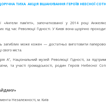
 ЩОРІЧНА ТИХА АКЦІЯ ВШАНУВАННЯ ГЕРОЇВ НЕЕСНОЇ СОТН
ії «Ангели пам’яті», започаткованої у 2014 році Анжелік
х під час Революції Гідності. У Києві вона щорічно проходи
ть загиблих може кожен — достатньо виготовити паперово
 свого міста.
ія А”, Національний музей Революції Гідності, за підтрим
аїни, та участі громадськості, родин Героїв Небесної Сотн
АЙДАНУ»
мента Незалежності, м. Київ