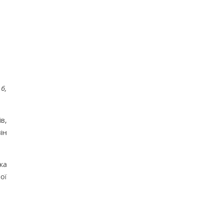
6,
в,
ін
ка
ої