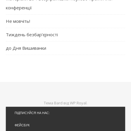
конференції
Не мовчіть!
Тиждень безбар’єрності
до Дня Вишиванки
Тема Bard від
WP Royal
.
ПІДПИСУЙСЯ НА НАС:
ФЕЙСБУК