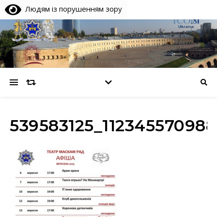
Людям із порушенням зору
539583125_11234557098