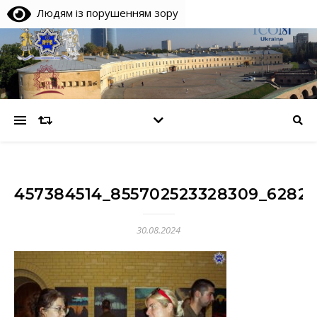
Людям із порушенням зору
457384514_855702523328309_6282
30.08.2024