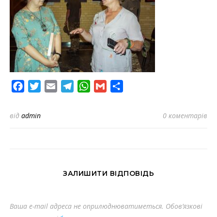
Facebook
Twitter
Email
Telegram
WhatsApp
Gmail
Share
від
admin
0 коментарів
ЗАЛИШИТИ ВІДПОВІДЬ
Ваша e-mail адреса не оприлюднюватиметься.
Обов’язкові